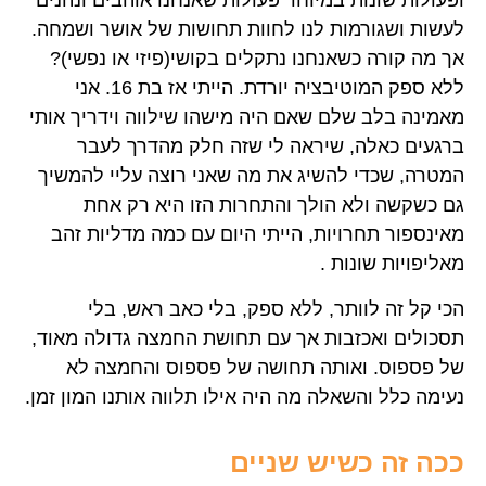
ופעולות שונות במיוחד פעולות שאנחנו אוהבים ונהנים
לעשות ושגורמות לנו לחוות תחושות של אושר ושמחה.
אך מה קורה כשאנחנו נתקלים בקושי(פיזי או נפשי)?
ללא ספק המוטיבציה יורדת. הייתי אז בת 16. אני
מאמינה בלב שלם שאם היה מישהו שילווה וידריך אותי
ברגעים כאלה, שיראה לי שזה חלק מהדרך לעבר
המטרה, שכדי להשיג את מה שאני רוצה עליי להמשיך
גם כשקשה ולא הולך והתחרות הזו היא רק אחת
מאינספור תחרויות, הייתי היום עם כמה מדליות זהב
מאליפויות שונות .
הכי קל זה לוותר, ללא ספק, בלי כאב ראש, בלי
תסכולים ואכזבות אך עם תחושת החמצה גדולה מאוד,
של פספוס. ואותה תחושה של פספוס והחמצה לא
נעימה כלל והשאלה מה היה אילו תלווה אותנו המון זמן.
ככה זה כשיש שניים