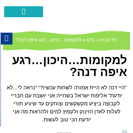
הפרעת קשב ופעלתנות יתר
ההצלחות שלנו
איך אוכל לעזור
כישורים חברתיים
מאמרים וסרטוני
דף הבית
»
בלוג
»
למקומות…היכון…רגע איפה דנה?
למקומות…היכון…רגע
איפה דנה?
"היי דנה לא היית אמורה לשחות עכשיו?" "נראה לי...לא
יודעת" אליפות ישראל בשחייה אני יושבת עם חבריי
לקבוצה ביציע מקשקשים וצוחקים עד שיגיע תורי
לעלות לאדן הזינוק ולקפוץ למים ולהראות מה אני
יודעת הכי טוב לעשות.