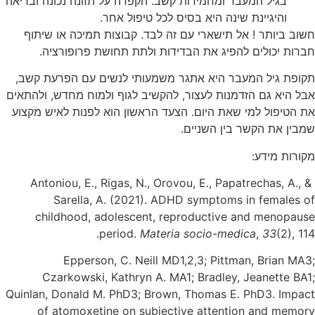
בגיל המעבר ומחמירות קשב. הקפדה על תזונה נכונה ובריאה
והיגיינת שינה היא בסיס לכל טיפול אחר.
חשוב ביותר ! אל תישארי עם זה לבד. קבוצות תמיכה או שיתוף
חברות יכולים להפיג את הבדידות ולתת תחושת פרופורציה.
תקופת גיל המעבר היא אתגר משמעותי לנשים עם הפרעת קשב,
אבל היא גם הזדמנות לעצור, להקשיב לגוף ולמוח מחדש, ולהתאים
את הטיפול למי שאת היום. הצעד הראשון הוא לפנות לאיש מקצוע
שמבין את הקשר בין השניים.
מקורות מידע:
Antoniou, E., Rigas, N., Orovou, E., Papatrechas, A., &
Sarella, A. (2021). ADHD symptoms in females of
childhood, adolescent, reproductive and menopause
period.
Materia socio-medica
,
33
(2), 114.
Epperson, C. Neill MD1,2,3; Pittman, Brian MA3;
Czarkowski, Kathryn A. MA1; Bradley, Jeanette BA1;
Quinlan, Donald M. PhD3; Brown, Thomas E. PhD3. Impact
of atomoxetine on subjective attention and memory