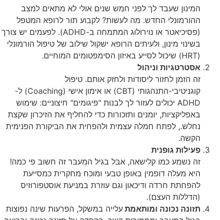
המינון שעבד לך לפני חמש שנים אולי לא מתאים למצב
ההורמונלי החדש. מה לעשות? לקבוע תור לרופא המטפל
(פסיכיאטר או נוירולוג המתמחה ב-ADHD). לפעמים יש צורך
בשינוי מינון, ולעיתים הרופא ישקול שילוב של טיפול הורמונלי
(HRT) שיכול לסייע באיזון הסימפטומים המוחיים.
אסטרטגיות וניהול
זה הזמן לחזור ליסודות ולחזק אותם. טיפול
קוגניטיבי-התנהגותי (CBT) או אימון אישי (Coaching) ל-
ADHD יכולים לעזור לך לבנות "פיגומים" חיצוניים: שימוש
באפליקציות, יומנים ותזכורות כדי להחליף את הזיכרון שקצת
נחלש., לפתח חמלה עצמית ולהפחית את הביקורת הפנימית
הקשה.
פעילות גופנית
זה נשמע כמו קלישאה, אבל בגיל המעבר זה חשוב פי כמה!
היא מעלה דופמין באופן טבעי ומוכח מחקרית כמסייעת
להפחתת חרדה ודיכאון וגם עוזרת במניעת אוסטפורוזיס
(הדללות העצם).
תזונה נכונה ומותאמת
עלייה במשקל, הפרעות שינה נפוצות