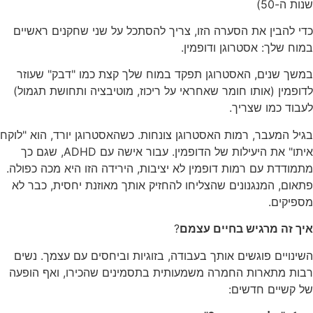
שנות ה-50)
כדי להבין את הסערה הזו, צריך להסתכל על שני שחקנים ראשיים
במוח שלך: אסטרוגן ודופמין.
במשך שנים, האסטרוגן תפקד במוח שלך קצת כמו "דבק" שעוזר
לדופמין (אותו חומר שאחראי על ריכוז, מוטיבציה ותחושת תגמול)
לעבוד כמו שצריך.
בגיל המעבר, רמות האסטרוגן צונחות. כשהאסטרוגן יורד, הוא "לוקח
איתו" את היעילות של הדופמין. עבור אישה עם ADHD, שגם כך
מתמודדת עם רמות דופמין לא יציבות, הירידה הזו היא מכה כפולה.
פתאום, המנגנונים שהצליחו להחזיק אותך מאוזנת יחסית, כבר לא
מספיקים.
איך זה מרגיש בחיים עצמם
?
השינויים פוגשים אותך בעבודה, בזוגיות וביחסים עם עצמך. נשים
רבות מתארות החמרה משמעותית בתסמינים שהכירו, ואף הופעה
של קשיים חדשים: