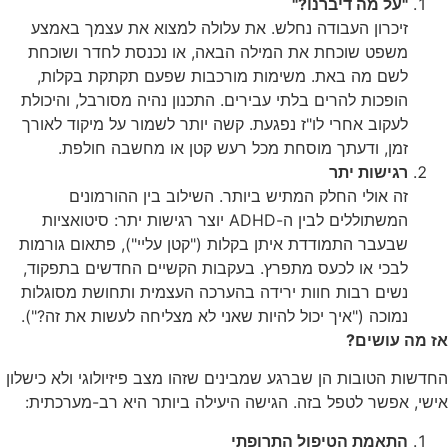
"על מה דיברנו?"
זיכרון העבודה נחלש. את עלולה למצוא את עצמך באמצע
משפט שוכחת את המילה הבאה, או נכנסת לחדר ושוכחת
לשם מה באת. משימות מורכבות שפעם תקתקת בקלות,
הופכות להרים בלתי עבירים. התכנון נהיה מסורבל, והיכולת
לעקוב אחרי לו"ז נפגעת. קשה יותר לשמור על מיקוד לאורך
זמן, ודעתך מוסחת מכל רעש קטן או מחשבה חולפת.
רגישות יתר
זה אולי החלק המתיש ביותר. השילוב בין ההורמונים
המשתוללים לבין ה-ADHD יוצר רגישות יתר: סיטואציות
שבעבר התמודדת איתן בקלות ("קטן עליי"), פתאום גורמות
לבכי או לכעס מתפרץ. בעקבות הקשיים החדשים בתפקוד,
נשים רבות חוות ירידה בהערכה העצמית ותחושת מסוגלות
נמוכה ("איך יכול להיות שאני לא מצליחה לעשות את זה?").
אז מה עושים?
החדשות הטובות הן שברגע שמבינים שזהו מצב פיזיולוגי ולא כישלון
אישי, אפשר לטפל בזה. הגישה היעילה ביותר היא רב-מערכתית:
התאמת הטיפול התרופתי