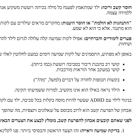
חוסר קשב וריכוז:
ילד שמתאמץ לפענח כל מילה בכיתה רועשת משקיע אנרגיה
ללמידה עצמה.
"התנהגות לא הולמת" או חוסר היענות:
מחקרים מראים שילדים עם לקות שמ
הוא מתנגד, אלא כי הוא לא שמע.
פערים לימודיים וחברתיים:
ושיחות.
באופן לא מפתיע, התסמינים של לקות שמיעה דומים כמעט לחלוטין לאלו של DHD
קושי רב בהבנת דיבור בסביבה רועשת (כמו כיתה).
קושי במעקב אחר הוראות מורכבות.
בקשות תכופות לחזרה על דברים (למשל, "מה?")
הילד נראה כאילו הוא אינו מקשיב, למרות ששמיעתו תקינה.
בניגוד לילד עם ADHD שעשוי להיות מוסח בקלות בכל סביבה, ילד עם לקות שמיעה יתפקד לרוב היטב בסביבה שקטה של אחד על אחד, אך "יאבד" את הקשב לחלוטין ברגע שנוסף רעש רקע.
אבחון של הפרעת קשב הוא לרוב מבוסס על שאלונים ותצפיות, מה שהופך או
לפני שאתם קובעים אבחון להפרעת קשב, מומלץ לבצע את הצעדים הבאים
בדיקת שמיעה וראייה:
זהו הצעד הראשון והבסיסי ביותר. פנו לקלי