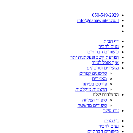
050-549-2929
info@danawinter.co.il
דף הבית
נעים להכיר
כישורים חברתיים
הפרעת קשב ופעלתנות יתר
איך אוכל לעזור
מאמרים וסרטונים
סרטונים קצרים
מאמרים
פורסם בעיתון
הרצאות מוקלטות
ההצלחות שלנו
סיפורי הצלחה
סיפורים מהשטח
צרו קשר
דף הבית
נעים להכיר
כישורים חברתיים