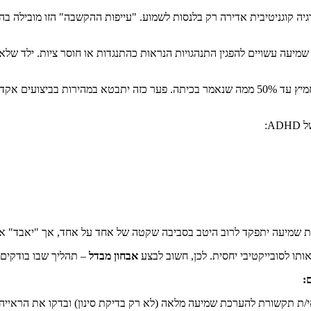
 קוגניטיבית אדירה רק בלנסות לשמוע. "עייפות ההקשבה" הזו מובילה בהכ
יעה עשויים להפגין התנהגויות הנראות כהתנגדות או חוסר ציות. ילד שלא
אפילו לקות שמיעה קלה עלולה לגרום לילד להחמיץ עד 50% ממה שנאמר בכיתה. פער כזה י
A:
תו לסובייקטיבי יחסית. לכן, חשוב לבצע
אבחון מבדל
– תהליך שבו בודקים 
:
נאי/ת תקשורת להערכת שמיעה מלאה (לא רק בדיקת סינון) ובדקו את הראיי