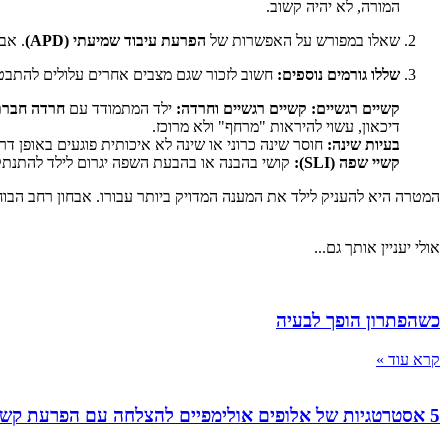
המורה, לא יהיה קשוב.
שאלו במפורש על האפשרות של
הפרעת עיבוד שמיעתי (APD)
. אב
שללו גורמים נוספים:
חשוב לזכור שגם מצבים אחרים עלולים להתב
קשיים רגשיים:
קשיים רגשיים וחרדה:
ילד המתמודד עם
חרדה חברת
דיכאון, עשוי להיראות "מרחף" ולא מרוכז.
בעיות שינה:
חוסר שינה כרוני או שינה לא איכותית פוגעים באופן דרמט
קשיי שפה (SLI):
קושי בהבנה או בהבעת השפה יגרום לילד להתנתק 
המטרה היא להעניק לילד את המענה המדויק ביותר עבורו. אבחון רחב הבוח
אולי יעניין אותך גם...
כשהפתרון הופך לבעיה
קרא עוד »
5 אסטרטגיות של אלופים אולימפיים להצלחה עם הפרעת קשב