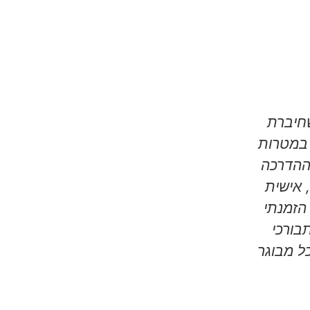
שחיברת
שומרת על היומן המון🤣🤣🤣 לוקחת ממ
 במטרות
לי 2 מתאמנות נערות כרגע, אז מש
ההדרכה
שואבת רעיונות. ובעיקר בעיקר, מש
 אישית
מהיומן בשביל הבן שלי
הזמנתי
אריאל ט.
בורכי
כל מבוגר