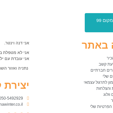
דנה, אני רוצה לרכוש את הספר בעלות של 78 ש"ח (במקום 99
 באתר
אני דנה וינטר.
אני לא מטפלת 
כיר
אני עובדת עם יל
עת קשב
נתניה ואזור השר
רים חברתיים
ם שלי
יצירת 
ון לתרגול עצמאי
 והצלחות
 וולוג
050-5492929
awinter.co.il
 הפרטיות שלי