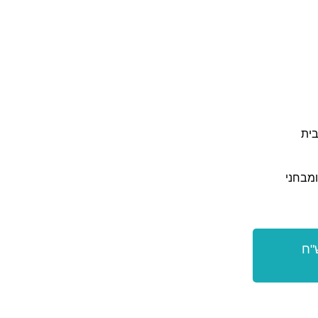
בית
ומבחני
כוש את הספר בעלות של 78 ש"ח