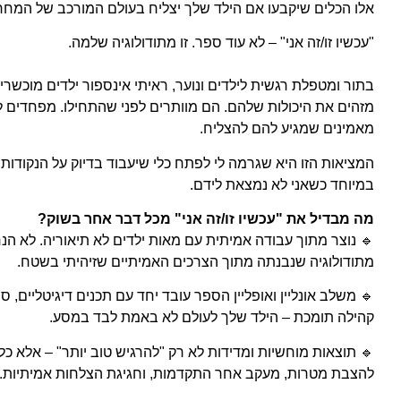
אלו הכלים שיקבעו אם הילד שלך יצליח בעולם המורכב של המחר
"עכשיו זו/זה אני" – לא עוד ספר. זו מתודולוגיה שלמה.
בתור ומטפלת רגשית לילדים ונוער, ראיתי אינספור ילדים מוכשר
מזהים את היכולות שלהם. הם מוותרים לפני שהתחילו. מפחדים ל
מאמינים שמגיע להם להצליח.
המציאות הזו היא שגרמה לי לפתח כלי שיעבוד בדיוק על הנקודות
במיוחד כשאני לא נמצאת לידם.
מה מבדיל את "עכשיו זו/זה אני" מכל דבר אחר בשוק?
🔹 נוצר מתוך עבודה אמיתית עם מאות ילדים לא תיאוריה. לא הנח
מתודולוגיה שנבנתה מתוך הצרכים האמיתיים שזיהיתי בשטח.
🔹 משלב אונליין ואופליין הספר עובד יחד עם תכנים דיגיטליים, סר
קהילה תומכת – הילד שלך לעולם לא באמת לבד במסע.
🔹 תוצאות מוחשיות ומדידות לא רק "להרגיש טוב יותר" – אלא כל
להצבת מטרות, מעקב אחר התקדמות, וחגיגת הצלחות אמיתיות.