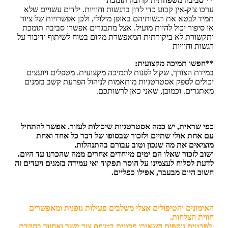
** סביבה משפחתית קרובה תומכת
ערכו צ'ק-אין קבוע כדי לדון ברגשות וחוויות. ילדים עשויים שלא
תמיד לבטא את רגשותיהם באופן מילולי, ולכן אפשרויות של ציור
או סיפור יכול להיות מועיל. אצל מתבגרים אפשרו סביבה תומכת
ותקשורת לא ביקורתית המאפשרת מקום בטוח לשיתוף ודיבור על
רגשות וחוויות
**חפשו תמיכה מקצועית:
במידת הצורך, שקול לפנות לתמיכה מקצועית. מטפלים ויועצים
יכולים לספק אסטרטגיות מותאמות לניהול הפרעת קשב בזמנים
מאתגרים. וכמובן, שאני כאן לרשותכם.
כפי שראית, יש כמה אסטרטגיות שיכולות לעזור. אפשר להתחיל
עם אחת אולי שתיים ולזכור שבסופו של דבר כל אחד ואחת
מוציאים את מה שנכון וטוב עבורם בהתנהלות.
ושוב לזכור שאלו הם ימים מיוחדים אחרים ממה שהכרנו עד היום.
לדעת לסלוח לעצמינו על חוסר תפקוד ואי עמידה בזמנים ויעדים זה
חשוב היום מבעבר, אפילו כפליים.
האימונים והטיפולים אצלי משלבים פעילות גופנית ומאפשרים
חווית הצלחות.
לפרטים נוספים השאירו פרטים בטופס צור קשר ואחזור בהקדם