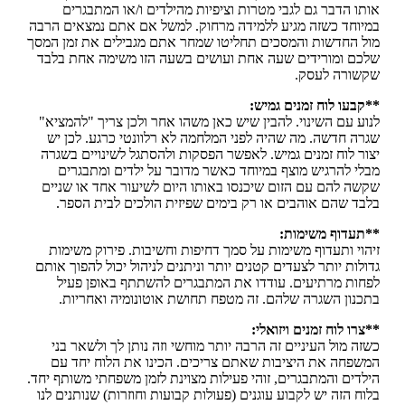
אותו הדבר גם לגבי מטרות וציפיות מהילדים ו/או המתבגרים
במיוחד כשזה מגיע ללמידה מרחוק. למשל אם אתם נמצאים הרבה
מול החדשות והמסכים תחליטו שמחר אתם מגבילים את זמן המסך
שלכם ומורידים שעה אחת ועושים בשעה הזו משימה אחת בלבד
שקשורה לעסק.
**קבעו לוח זמנים גמיש:
לנוע עם השינוי. להבין שיש כאן משהו אחר ולכן צריך "להמציא"
שגרה חדשה. מה שהיה לפני המלחמה לא רלוונטי כרגע. לכן יש
יצור לוח זמנים גמיש. לאפשר הפסקות ולהסתגל לשינויים בשגרה
מבלי להרגיש מוצף במיוחד כאשר מדובר על ילדים ומתבגרים
שקשה להם עם הזום שיכנסו באותו היום לשיעור אחד או שניים
בלבד שהם אוהבים או רק בימים שפיזית הולכים לבית הספר.
**תעדוף משימות:
זיהוי ותעדוף משימות על סמך דחיפות וחשיבות. פירוק משימות
גדולות יותר לצעדים קטנים יותר וניתנים לניהול יכול להפוך אותם
לפחות מרתיעים.
עודדו את המתבגרים להשתתף באופן פעיל
בתכנון השגרה שלהם. זה מטפח תחושת אוטונומיה ואחריות.
**צרו לוח זמנים ויזואלי:
כשזה מול העיניים זה הרבה יותר מוחשי וזה נותן לך ולשאר בני
המשפחה את היציבות שאתם צריכים. הכינו את הלוח יחד עם
הילדים והמתבגרים, זוהי פעילות מצוינת לזמן משפחתי משותף יחד.
בלוח הזה יש לקבוע עוגנים (פעולות קבועות וחוזרות) שנותנים לנו