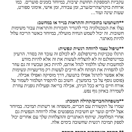
עקביות המספקת תחושת יציבות, במיוחד בזמנים סוערים. כמו
ארוחת בוקר/צהרים/ערב, זמן עבודה, זמן אישי, אימוני ספורט,
שעות שינה ועוד…
**השתמשו בתזכורות והתראות בנייד או במחשב:
נצלו את הטכנולוגיה כדי להגדיר תזכורות והתראות עבור משימות
חשובות. זה יכול לשמש הנחיה מועילה, במיוחד כאשר הריכוז עלול
להיות מאתגר.
**טיפול עצמי לרווחה רגשית ונפשית:
תרגלו טכניקות מיינדפולנס.
לא לכולם זה עובד וזה בסדר. הרעיון
במיינדפולנס זה לא להצליח לעשות את זה אלא להיות מודע
למחשבות שלנו וללמוד לנהל אותם, להיות כאן ועכשיו זה גם עוזר
לנו להפחית את המתח ולא חייבים לעשות רק מדיטציות ונשימות
אלא אפשר לתרגל אפילו בתנועה, דרך מוסיקה ואפילו אכילה.
(פוסט נוסף על כך בהמשך). חשוב גם להקפיד ושלמור לשמור על
אורח חיים בריא ככל הניתן, אכילה בריאה ופעילות גופנית עוזרת
לשמירה באיזון גוף נפש.
**משפחה/חברים/קהילה תומכת:
שמרו על תקשורת עם חברים, משפחה או רשתות תמיכה. במיוחד
אצל ילדים ונוער יש חשיבות במפגשים אלה לרווחה הנפשית גם
אחרי המלחמה. שיתוף האתגרים וההצלחות שלך עם אחרים יכול
לספק תמיכה רגשית שחשובה בימים אלה.