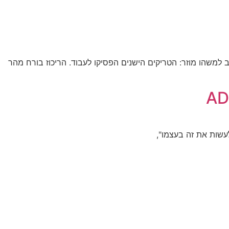
ADHD) ונמצאת בסביבות גיל המעבר (Perimenopause או Menopause), ייתכן ששמת לב למשהו מוזר: הטריקים הישנים הפסיקו לעבוד. הריכוז בורח מהר
לעשות את זה בעצמו",