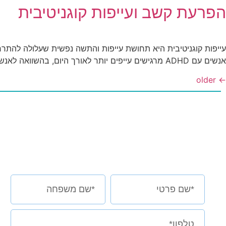
הפרעת קשב ועייפות קוגניטיבית
עייפות קוגניטיבית היא תחושת עייפות והתשה נפשית שעלולה להתר
אנשים עם ADHD מרגישים עייפים יותר לאורך היום, בהשוואה לאנשים ללא ההפרעה. ביצוע משימות מורכבות דורש מאמץ קוגניטיבי רב יותר עבור אנשים עם ADHD, וגורם להם להתעייף מהר יותר.
older
←
אצלי או אצלכם?
השאירו פרטים בטופס למטה
ובואו נראה יחד מה הילד שלכם באמת יכול