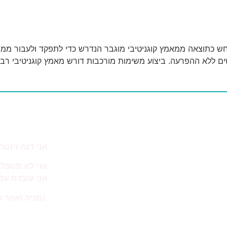
חש כתוצאה ממאמץ קוגניטיבי מוגבר הנדרש כדי לתפקד ולעבור ממ
מה באתר
אני דנה וינטר.
נעים להכיר
אני לא מטפל
על הפרעת קשב
אני עובדת עם 
על כישורים חברתיים
נתניה ואזור ה
הטיפולים שלי
ספר אימון לתרגול עצמאי