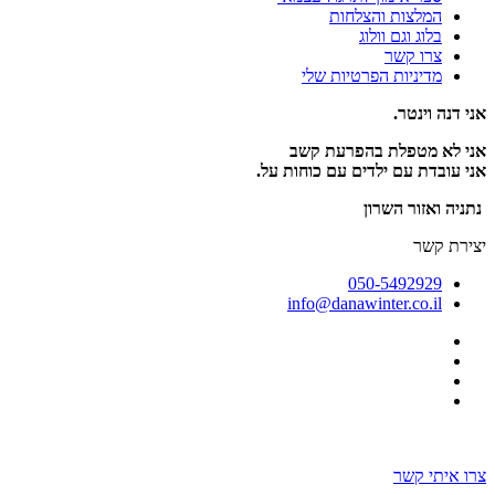
המלצות והצלחות
בלוג וגם וולוג
צרו קשר
מדיניות הפרטיות שלי
אני דנה וינטר.
אני לא מטפלת בהפרעת קשב
אני עובדת עם ילדים עם כוחות על.
נתניה ואזור השרון
יצירת קשר
050-5492929
info@danawinter.co.il
בניה ועיצוב אתר: omega360
צרו איתי קשר