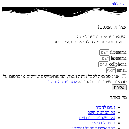
older
←
אצלי או אצלכם?
השאירו פרטים בטופס למטה
ובואו נראה יחד מה הילד שלכם באמת יכול
firstname
lastname
cellphone
email
אני מסכימ/ה לקבל מדנה וינטר, הודעות/מיילים שיווקים או פרסום על
סדנאות ושירותים. ומסכים/ה
למדיניות הפרטיות
שליחה
מה באתר
נעים להכיר
על הפרעת קשב
על כישורים חברתיים
הטיפולים שלי
ספר אימון לתרגול עצמאי