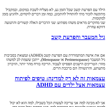
הילד עם הפרעת קשב שכל הזמן נע, לא מצליח לשבת במקום, ובמקביל
מתקשה לזכור מתי להתחיל להתכונן, כמה זמן דברים לוקחים, ולהגיע בזמן
למקומות.
שני מחקרים מראים משהו מפתיע: שני הדברים האלה קשורים והתנועה
דווקא עוזרת.
גיל המעבר והפרעת קשב
אם את אישה המתמודדת עם הפרעת קשב (ADHD) ונמצאת בסביבות
גיל המעבר (Perimenopause או Menopause), ייתכן ששמת לב למשהו
מוזר: הטריקים הישנים הפסיקו לעבוד. הריכוז בורח מהר יותר, הזיכרון
מתעתע, והרגשות? הם ברכבת הרים.
עצמאות זה לא רק למדינה: טיפים לפיתוח
עצמאות אצל ילדים עם ADHD
אני לא מבינה למה אני צריכה לעשות הכל בשבילו, למה הוא לא יכול