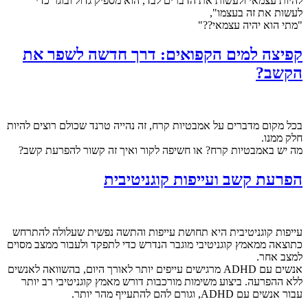
להיות עצמאי ולעשות את הדברים לבד, הוא מספיק גדול ובוגר כדי
לעשות את זה בעצמו",
"מתי הוא יהיה עצמאי??"
קפיצה למים הקפואים: דרך חדשה לשפר את
הקשב?
בכל מקום מדברים על אמבטיות קרח, זה נהייה טרנד שכולם רוצים להיות
חלק ממנו.
מה יש באמבטיות קרח? או חשיפה לקור ואיך זה קשור להפרעת קשב?
הפרעת קשב ועייפות קוגניטיבית
עייפות קוגניטיבית היא תחושת עייפות והתשה נפשית שעלולה להתרחש
כתוצאה ממאמץ קוגניטיבי מוגבר הנדרש כדי לתפקד ולעבור ממצב מסוים
למצב אחר.
אנשים עם ADHD מרגישים עייפים יותר לאורך היום, בהשוואה לאנשים
ללא ההפרעה. ביצוע משימות מורכבות דורש מאמץ קוגניטיבי רב יותר
עבור אנשים עם ADHD, וגורם להם להתעייף מהר יותר.