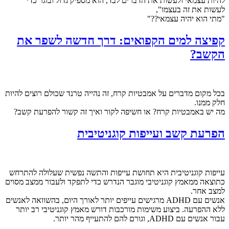
להיות עצמאי ולעשות את הדברים לבד, הוא מספיק גדול ובוגר כדי
לעשות את זה בעצמו",
"מתי הוא יהיה עצמאי??"
קפיצה למים הקפואים: דרך חדשה לשפר את
הקשב?
בכל מקום מדברים על אמבטיות קרח, זה נהייה טרנד שכולם רוצים להיות
חלק ממנו.
מה יש באמבטיות קרח? או חשיפה לקור ואיך זה קשור להפרעת קשב?
הפרעת קשב ועייפות קוגניטיבית
עייפות קוגניטיבית היא תחושת עייפות והתשה נפשית שעלולה להתרחש
כתוצאה ממאמץ קוגניטיבי מוגבר הנדרש כדי לתפקד ולעבור ממצב מסוים
למצב אחר.
אנשים עם ADHD מרגישים עייפים יותר לאורך היום, בהשוואה לאנשים
ללא ההפרעה. ביצוע משימות מורכבות דורש מאמץ קוגניטיבי רב יותר
עבור אנשים עם ADHD, וגורם להם להתעייף מהר יותר.