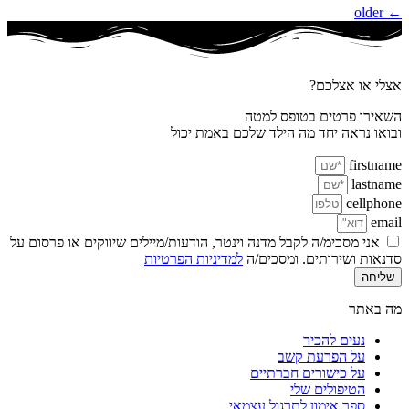
older
←
אצלי או אצלכם?
השאירו פרטים בטופס למטה
ובואו נראה יחד מה הילד שלכם באמת יכול
firstname
lastname
cellphone
email
אני מסכימ/ה לקבל מדנה וינטר, הודעות/מיילים שיווקים או פרסום על
סדנאות ושירותים. ומסכים/ה
למדיניות הפרטיות
שליחה
מה באתר
נעים להכיר
על הפרעת קשב
על כישורים חברתיים
הטיפולים שלי
ספר אימון לתרגול עצמאי