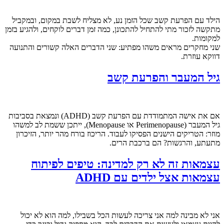
הילד עם הפרעת קשב שכל הזמן נע, לא מצליח לשבת במקום, ובמקביל
מתקשה לזכור מתי להתחיל להתכונן, כמה זמן דברים לוקחים, ולהגיע בזמן
למקומות.
שני מחקרים מראים משהו מפתיע: שני הדברים האלה קשורים והתנועה
דווקא עוזרת.
גיל המעבר והפרעת קשב
אם את אישה המתמודדת עם הפרעת קשב (ADHD) ונמצאת בסביבות
גיל המעבר (Perimenopause או Menopause), ייתכן ששמת לב למשהו
מוזר: הטריקים הישנים הפסיקו לעבוד. הריכוז בורח מהר יותר, הזיכרון
מתעתע, והרגשות? הם ברכבת הרים.
עצמאות זה לא רק למדינה: טיפים לפיתוח
עצמאות אצל ילדים עם ADHD
אני לא מבינה למה אני צריכה לעשות הכל בשבילו, למה הוא לא יכול