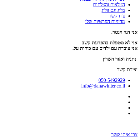
המלצות והצלחות
בלוג וגם וולוג
צרו קשר
מדיניות הפרטיות שלי
אני דנה וינטר.
אני לא מטפלת בהפרעת קשב
אני עובדת עם ילדים עם כוחות על.
נתניה ואזור השרון
יצירת קשר
050-5492929
info@danawinter.co.il
בניה ועיצוב אתר: omega360
צרו איתי קשר