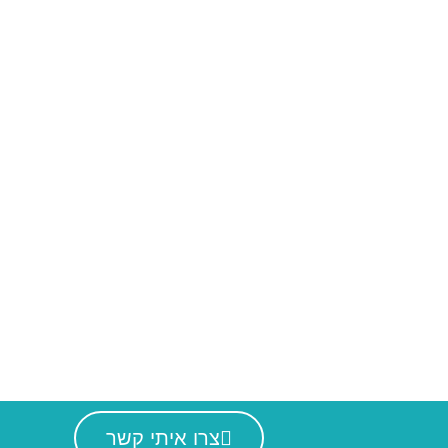
ר
050-54
info@danawinter
צרו איתי קשר