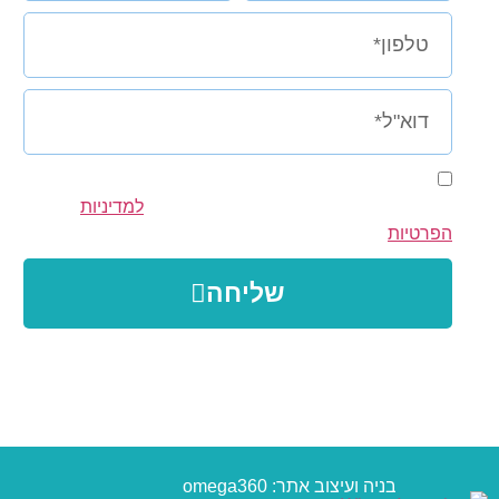
אני מסכימ/ה לקבל מדנה וינטר, הודעות/מיילים שיווקים
או פרסום על סדנאות ושירותים. ומסכים/ה
למדיניות
הפרטיות
שליחה
בניה ועיצוב אתר: omega360