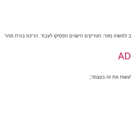
ADHD) ונמצאת בסביבות גיל המעבר (Perimenopause או Menopause), ייתכן ששמת לב למשהו מוזר: הטריקים הישנים הפסיקו לעבוד. הריכוז בורח מהר
לעשות את זה בעצמו",