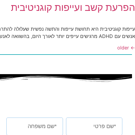
הפרעת קשב ועייפות קוגניטיבית
עייפות קוגניטיבית היא תחושת עייפות והתשה נפשית שעלולה להתר
אנשים עם ADHD מרגישים עייפים יותר לאורך היום, בהשוואה לאנשים ללא ההפרעה. ביצוע משימות מורכבות דורש מאמץ קוגניטיבי רב יותר עבור אנשים עם ADHD, וגורם להם להתעייף מהר יותר.
older
←
אצלי או אצלכם?
השאירו פרטים בטופס למטה
ובואו נראה יחד מה הילד שלכם באמת יכול