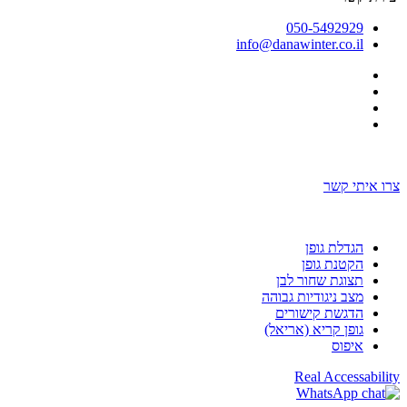
050-5492929
info@danawinter.co.il
בניה ועיצוב אתר: omega360
צרו איתי קשר
בניה ועיצוב אתר: omega360
הגדלת גופן
הקטנת גופן
תצוגת שחור לבן
מצב ניגודיות גבוהה
הדגשת קישורים
גופן קריא (אריאל)
איפוס
Real Accessability