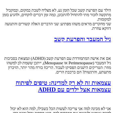
הילד עם הפרעת קשב שכל הזמן נע, לא מצליח לשבת במקום, ובמקביל
מתקשה לזכור מתי להתחיל להתכונן, כמה זמן דברים לוקחים, ולהגיע בזמן
למקומות.
שני מחקרים מראים משהו מפתיע: שני הדברים האלה קשורים והתנועה
דווקא עוזרת.
גיל המעבר והפרעת קשב
אם את אישה המתמודדת עם הפרעת קשב (ADHD) ונמצאת בסביבות
גיל המעבר (Perimenopause או Menopause), ייתכן ששמת לב למשהו
מוזר: הטריקים הישנים הפסיקו לעבוד. הריכוז בורח מהר יותר, הזיכרון
מתעתע, והרגשות? הם ברכבת הרים.
עצמאות זה לא רק למדינה: טיפים לפיתוח
עצמאות אצל ילדים עם ADHD
אני לא מבינה למה אני צריכה לעשות הכל בשבילו, למה הוא לא יכול