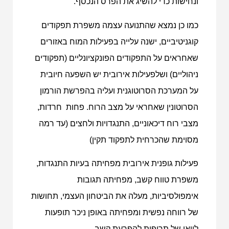
ונחישות כדי להשיג את הפרס הנכסף.
כמו כן נמצא שהתנועה עצמה משפרת תפקודים
קוגניטיביים, ישנה עלייה בפעילות המוח באזורים
שאחראים על התפקודים הפונקציונליים (תפקודים
ניהוליים) ושלפעילות אירובית יש השפעה חיובית
על המערכת הסרוטוגנית ועליה בהפרשת הורמון
הסרוטונין שאחראי על מצב הרוח. פחות חרדות,
מצבי רוח דיכאוניים, התנגדויות ולחצים (עד רמה
מסוימת שהכרחית לתפקוד תקין)
פעילות גופנית אירובית מפחיתה בעיות התנגדות,
משפרת טווח קשב, מפחיתה תגובות
אימפולסיביות, מעלה את הביטחון העצמי, תחושות
של רווחה נפשית ומפחיתה באופן ניכר תופעות
לוואי של תרופות להפרעת קשב.