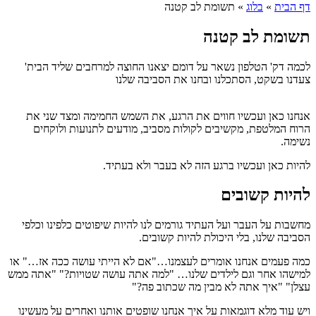
דף הבית
»
בלוג
»
תשומת לב קטנה
תשומת לב קטנה
לכמה דק' הטלפון נשאר על דומם יצאנו החוצה למרחבים שליד הבית'
צעדנו בשקט, הסתכלנו ובחנו את הסביבה שלנו
אנחנו כאן ועכשיו חווים את הרגע, את השמש החמימה ומצד שני את
הרוח המלטפת, מקשיבים לקולות מסביב, מודעים לתנועות ולוקחים
נשימה.
להיות כאן ועכשיו ברגע הזה לא בעבר ולא בעתיד.
להיות קשובים
מחשבות על העבר ועל העתיד גורמים לנו להיות שיפוטים כלפינו וכלפי
הסביבה שלנו, בלי היכולת להיות קשובים.
כמה פעמים אנחנו אומרים לעצמנו…"אם לא הייתי עושה ככה אז…" או
למישהו אחר וגם לילדים שלנו… "למה אתה עושה שטויות?" "אתה ממש
עצלן" "איך אתה לא מבין מה שכתוב פה?"
ויש עוד מלא דוגמאות על איך אנחנו שופטים אותנו ואחרים על מעשינו