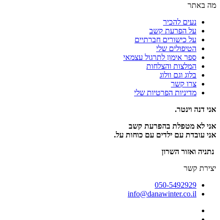
מה באתר
נעים להכיר
על הפרעת קשב
על כישורים חברתיים
הטיפולים שלי
ספר אימון לתרגול עצמאי
המלצות והצלחות
בלוג וגם וולוג
צרו קשר
מדיניות הפרטיות שלי
אני דנה וינטר.
אני לא מטפלת בהפרעת קשב
אני עובדת עם ילדים עם כוחות על.
נתניה ואזור השרון
יצירת קשר
050-5492929
info@danawinter.co.il