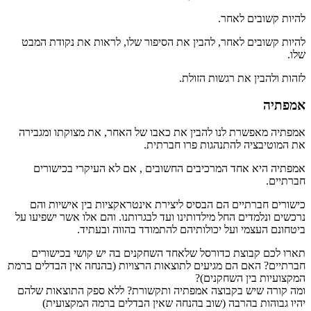
להיות קשובים לאחר.
להיות קשובים לאחר, להבין את הסיפור שלו, לראות את נקודת המבט
שלו.
לזהות ולהבין את רגשות הזולת.
אמפתיה
אמפתיה מאפשרת לנו להבין את כאבו של האחר, את מצוקתו ומגבירה
את המוטיבציה להתנהגות פרו חברתית.
אמפתיה היא אחד המרכיבים החשובים , אם לא העיקרי בכישורים
חברתיים.
כישורים חברתיים הם הבסיס ליצירת אינטראקציות בין אישיות והם
נרכשים ונלמדים החל מילדותינו ועד לבגרותנו. והם אלו אשר ישפיעו על
ביטחונם העצמי ועל יכולותיהם להתמודד בהווה ובעתיד.
תארו לכם קבוצת כדורסל שלאחד השחקנים בה יש קושי בכישורים
חברתיים? האם הם מגיעים לתוצאות הרצויות (בהנחה אין הבדלים ברמת
המקצועיות בין השחקנים)?
ומה קורה שיש בקבוצה אמפתיה ותקשורת? ללא ספק התוצאות שלהם
יהיו גבוהות בהרבה (שוב בהנחה שאין הבדלים ברמה המקצועית)