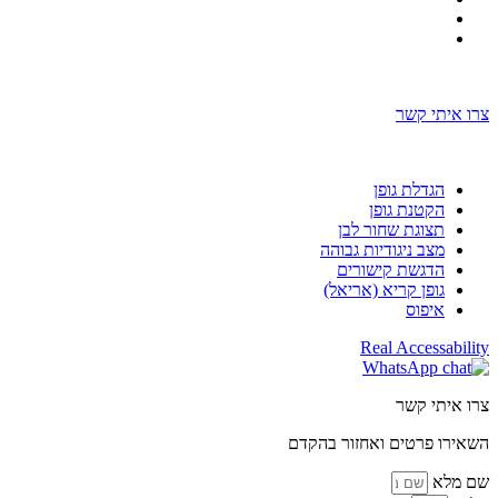
בניה ועיצוב אתר: omega360
צרו איתי קשר
בניה ועיצוב אתר: omega360
הגדלת גופן
הקטנת גופן
תצוגת שחור לבן
מצב ניגודיות גבוהה
הדגשת קישורים
גופן קריא (אריאל)
איפוס
Real Accessability
צרו איתי קשר
השאירו פרטים ואחזור בהקדם
שם מלא