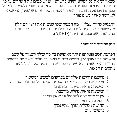
כשאין לנו את כל המידע והידע ברשותנו, אנו שופטים את האחרים על פי
הערכים והיכולות הפרטיים שלנו, הסיפור שאנחנו מספרים לעצמנו ולא על
סמך נתונים על מחשבות, רגשות והיכולות של האדם שלפנינו, הרי שאני
לא דומה לאחר בשום צורה.
"תפסיק להיות עצלן", "מה הבעיה שלך לעשות את זה?" הם חלק
מהמשפטים שנזרקים לעבר אותם ילדים וגם מבוגרים המאובחנים
בהפרעת קשב ופעלתנות יתר (ADHD).
מהן הסיבות לדחיינות?
הפרעת קשב ופעלתנות יתר מאופיינת בחוסר יכולת לשמור על קשב
ותשומת לב לאורך זמן, קשיים בויסות רגשי, בפעולות ובשליטה בדחפים.
דחיינות היא פעולה שאופיינית להפרעה זו והבסיס שלה יכול להיות
מהסיבות הבאות:
מחשבות ורגשות שליליים מפריעים לביצוע המשימה.
אי ידיעה כיצד לבצע את המשימה מקשה על התחלת העבודה.
המשימה נראית מייגעת ומשעממת.
המשימה נראית גדולה, מורכבת.
אין לי מוטיבציה להתחיל עד שאין ברירה.
ניהול עצמי בזמן
תחושת מסוגלות וערך עצמי נמוך
פרפקציוניזים