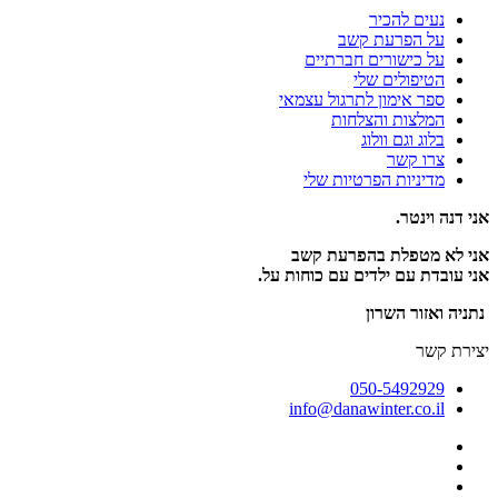
נעים להכיר
על הפרעת קשב
על כישורים חברתיים
הטיפולים שלי
ספר אימון לתרגול עצמאי
המלצות והצלחות
בלוג וגם וולוג
צרו קשר
מדיניות הפרטיות שלי
אני דנה וינטר.
אני לא מטפלת בהפרעת קשב
אני עובדת עם ילדים עם כוחות על.
נתניה ואזור השרון
יצירת קשר
050-5492929
info@danawinter.co.il