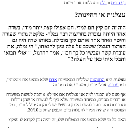
דף הבית
»
בלוג
»
עצלנות או דחיינות
עצלנות או דחיינות?
היה זה יום קיץ חם למדי, חם אפילו קצת יותר מידי. בשדה
אחד הייתה עובדת בחריצות רבה נמלה- מלקטת גרגרי שעורה
וחיטה ואחד אחד אותם לקן מובילה. באותו שדה היה גם
הצרצר העצלן ששכב על עלה וניגן להנאתו," הי נמלה, את
עובדת קשה ועכשיו כל כך חם", אמר החרגול, " אולי תבואי
ותבלי איתי כאן על העלה?"
עצלנות
היא
התנהגות
שלילית המאפיינת
אדם
שלא מבצע את מטלותיו,
כמו
עבודה
או לימודים, ומעדיף את המנוחה.
אף פעם לא הבנתי למה אני עצלנית אם אני לא אוהבת לעשות משימות
או דברים מסוים, במיוחד משימות שלא כיף לי לעשות או שהן גדולות
ומרוכבות ומה בוער לעשות אותן עכשיו? יש לי זמן זה יכול לחכות, כמו
הפוסט הזה שהיה אמור להעלות ביום העצלן שחל ב 20/10.
האם כל מי שלא מבצע את המטלות שלו, זה יהיה נכון לקרוא לו עצלן?