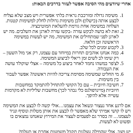
אחרי שיודעים מהי הסיבה אפשר לעזור בדרכים הבאות:
משימה גדולה ומורכבת נראית בלתי אפשרית ויש מצב שלא נצליח
לבצע אותה (כישלון) ולכן משימות גדולות לחלק למשימות קטנות.
הצלחה במשימה אחת גורמת להעלאת המוטיבציה.
זאת לא בושה לבקש עזרה -בקשו עזרה לארגן את השלבים. מה יש
לארגן לפני שמתחילים את המשימה, מה יש לעשות במשימה
הראשונה וכן הלאה.
לקבוע זמנים לכל שלב.
כמה אנחנו אוהבים תחרות במיוחד עם עצמנו, רק אני מול השעון –
רק שימו לב לשים זמן ריאלי לביצוע המשימה.
לצ'פר במשהו נחמד לאחר ביצוע כל משימה – אצלי שוקולד עושה
את העבודה.
מי החליט שמשימה מסוימת צריכה להיות ראשונה? אפשר לעבור
בין משימות.
חשיבה חיובית – עם כל הקושי להתחיל להתמקד במחשבות
חיוביות (מיינדפולנס כלי נבהר לכך) מחשבות שליליות לא מקדמות
עשייה אלא להיפך.
אם לרגע אחד נעצור ונשאל את עצמנו…אולי קשה לו לבצע את המשימה
ויש לו קושי אמיתי שלא מאפשר לו לבצע את אותן מטלות ונוסיף ונגיד
לעצמנו… זה בסדר גם לפעמים לעצור את המירוץ שאנחנו נמצאים בו
ופשוט לא לעשות.
יש מצב, אולי שהמילה עצלנות תקבל משמעות אחרת או תעלם?