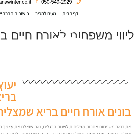
nawinter.co.il
050-549-2929
דף הבית
נעים להכיר
כישורים חברתיי
ליווי משפחות לאורח חיים ב
יעוץ
ברי
בונים אורח חיים בריא שמצליח
את רואה משפחות אחרות מצליחות לשנות הרגלים, ואת שואלת את עצמך ב
אצלנו, במיוחד עם האתגרים של הפרעת קשב, זה מרגיש כמעט בלתי אפשרי