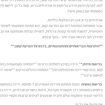
למה למרות הרצון והידע על חשיבות אורח חיים בריא, קשה כל כך ליישם ולה
כמשפחה וגם באופן אישי?
אורח חיים בריא אינו רק המלצות כלליות.
עבור משפחות המתמודדות עם הפרעת קשב, הוא מפתח משמעותי לשיפור
היומיומית, להשגת מטרות קטנות וגדולות, לחוויית הצלחה שמחזקת את הביט
מהדרך תוך הרגשה טובה יותר – בגוף ובנפש.
**היתרונות הבריאותיים וההתנהגותיים, בדגש על הפרעת קשב:**
בריאות פיזית:*
* ירידה בסיכון למחלות כרוניות **הפחתה משמעותית בת
קשב (כמו קשיי ריכוז ואימפולסיביות)** הפחתת הרגלים מזיקים **שיפור דפו
לוויסות וריכוז**.
בריאות נפשית
: הפגת מתחים וחרדות האופייניים ל-HD
ביחסים במשפחה דרך תקשורת מקדמת, פיתוח כישורים חברתיים, ירידה בהת
הדימוי העצמי והשקפת עולם חיובית שנפגעים לעיתים קרובות מקשיי ההתמו
את יודעת את כל זה.