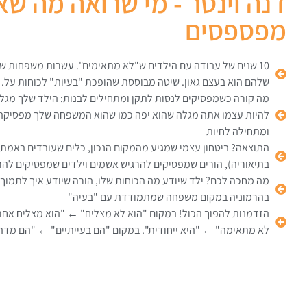
דנה וינטר - מי שרואה מה ש
מפספסים
10 שנים של עבודה עם הילדים ש"לא מתאימים". עשרות משפחות שג
שלהם הוא בעצם גאון. שיטה מבוססת שהופכת "בעיות" לכוחות על.
מה קורה כשמפסיקים לנסות לתקן ומתחילים לבנות: הילד שלך מגלה
להיות עצמו אתה מגלה שהוא יפה כמו שהוא המשפחה שלך מפסיקה
ומתחילה לחיות
התוצאה? ביטחון עצמי שמגיע מהמקום הנכון, כלים שעובדים באמת 
בתיאוריה), הורים שמפסיקים להרגיש אשמים וילדים שמפסיקים להר
מה מחכה לכם? ילד שיודע מה הכוחות שלו, הורה שיודע איך לתמוך
בהרמוניה במקום משפחה שמתמודדת עם "בעיה"
הזדמנות להפוך הכול! במקום "הוא לא מצליח" ← "הוא מצליח אחר
לא מתאימה" ← "היא ייחודית". במקום "הם בעייתיים" ← "הם מדה