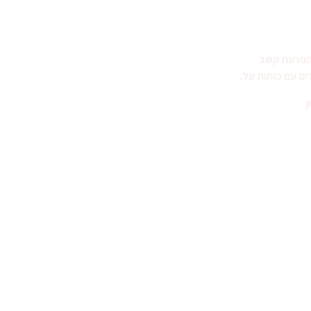
הפרעת קשב
ים עם כוחות על.
ן
050-5
info@danawinte