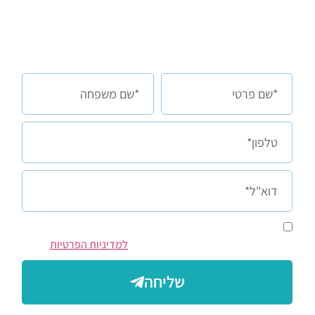
אצלי או אצלכם?
השאירו פרטים בטופס למטה
ובואו נראה יחד מה הילד שלכם באמת יכול
אני מסכימ/ה לקבל מדנה וינטר, הודעות/מיילים שיווקים או
פרסום על סדנאות ושירותים. ומסכים/ה
למדיניות הפרטיות
שליחה