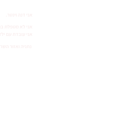
מה באתר
אני דנה וינטר.
נעים להכיר
אני לא מטפלת ב
על הפרעת קשב
אני עובדת עם ילד
על כישורים חברתיים
נתניה ואזור השרו
הטיפולים שלי
ספר אימון לתרגול עצמאי
יצירת קשר
המלצות והצלחות
בלוג וגם וולוג
492929
צרו קשר
r.co.il
מדיניות הפרטיות שלי