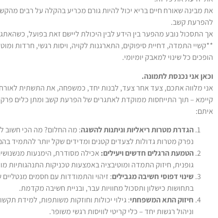
את מבינה שאורח חיים בריא יכול להיות גורם מכריע בהקלה על רבים מהקשיי
להפרעת קשב.
אך התסכול נובע מהפער בין הידע לבין היכולת ליישם זאת בפועל, כשהאתגר
**קשיי התמדה, דחיית סיפוקים, התארגנות לקויה, ויסות רגשי, חרדות ומוט
הופכים כל שינוי למאבק יומיומי.
וכאן אני נכנסת לתמונה.
אני מלווה אתכם, צעד אחר צעד, לבנות יחד, כמשפחה, את התשתית לאורח ח
קיימא – תוך התייחסות ממוקדת לאתגרים של הפרעת קשב ומתן כלים פרק
איתם:
הגדרת מטרות ריאליות וניתנות להשגה
: מה החלום? מה הכי חשוב ל
נפרק מטרות גדולות לצעדים קטנים ומדידים שקל יותר להתמיד בהם
הטמעת הרגלים חדשים ויעילים:
אכילה מסודרת, הימנעות מנשנושים,
גופנית, חיזוק התמדה ומוטיבציה באמצעות טכניקות התנהגותיות מו
שינוי דפוסי חשיבה מגבילים
: זיהוי והתמודדות עם חסמים מנטליים 
בתחושות כישלון ותסכול מחוויות עבר, ובניית חשיבה מקדמת.
חיזוק התא המשפחתי
: גילוי יכולות וחוזקות משותפות, למידת תק
וניהול רגשות יחד – כלי קריטי לוויסות רגשי משופר.