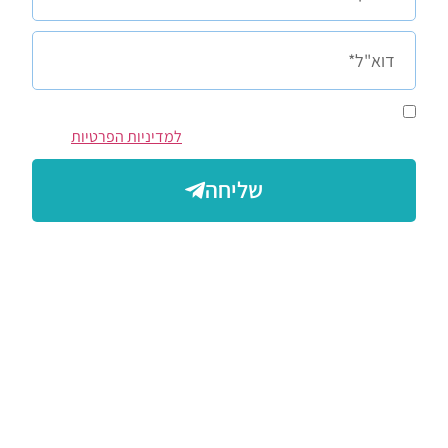
אני מסכימ/ה לקבל מדנה וינטר, הודעות/מיילים שיווקים או
פרסום על סדנאות ושירותים. ומסכים/ה
למדיניות הפרטיות
שליחה
מה באתר
נעים להכיר
על הפרעת קשב
על כישורים חברתיים
הטיפולים שלי
ספר אימון לתרגול עצמאי