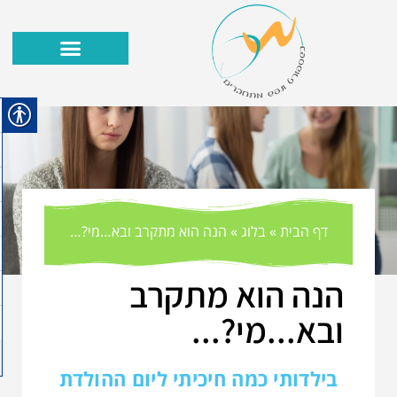
דף הבית
»
בלוג
»
הנה הוא מתקרב ובא…מי?…
הנה הוא מתקרב
ובא...מי?...
בילדותי כמה חיכיתי ליום ההולדת