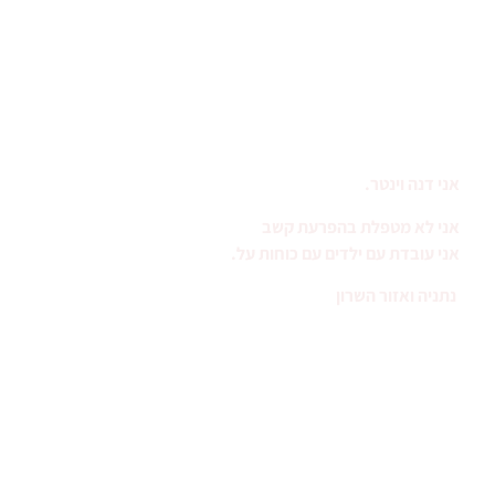
המלצות והצלחות
בלוג וגם וולוג
צרו קשר
מדיניות הפרטיות שלי
אני דנה וינטר.
אני לא מטפלת בהפרעת קשב
אני עובדת עם ילדים עם כוחות על.
נתניה ואזור השרון
יצירת קשר
050-5492929
info@danawinter.co.il