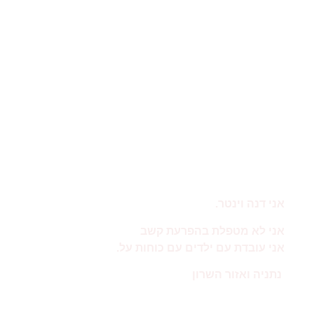
על הפרעת קשב
על כישורים חברתיים
הטיפולים שלי
ספר אימון לתרגול עצמאי
המלצות והצלחות
בלוג וגם וולוג
צרו קשר
מדיניות הפרטיות שלי
אני דנה וינטר.
אני לא מטפלת בהפרעת קשב
אני עובדת עם ילדים עם כוחות על.
נתניה ואזור השרון