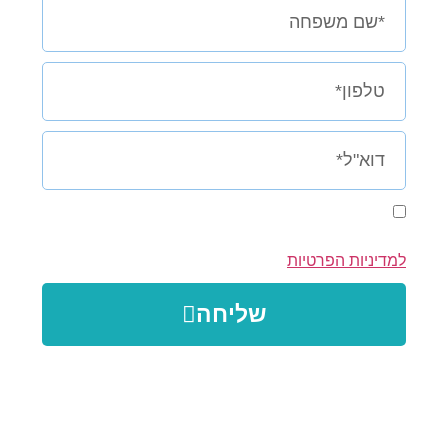
אני מסכימ/ה לקבל מדנה וינטר, הודעות/מיילים
שיווקים או פרסום על סדנאות ושירותים. ומסכים/ה
למדיניות הפרטיות
שליחה
מה באתר
נעים להכיר