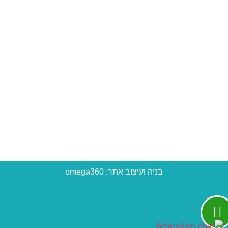
יצירת קשר
050-5492929
info@danawinter.co.il
בניה ועיצוב אתר: omega360