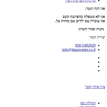
מדיניות הפרטיות שלי
אני דנה וינטר.
אני לא מטפלת בהפרעת קשב
אני עובדת עם ילדים עם כוחות על.
נתניה ואזור השרון
יצירת קשר
050-5492929
info@danawinter.co.il
בניה ועיצוב אתר: omega360
צרו איתי קשר
בניה ועיצוב אתר: omega360
הגדלת גופן