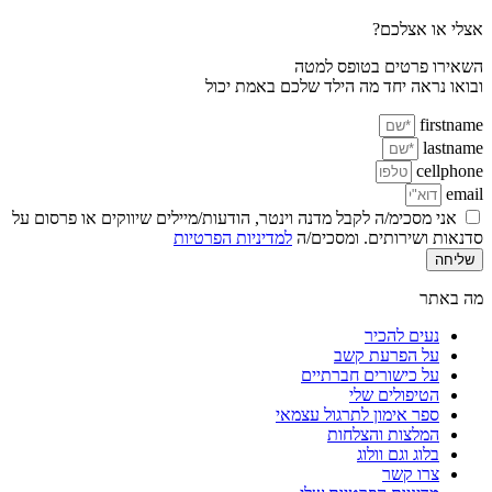
אצלי או אצלכם?
השאירו פרטים בטופס למטה
ובואו נראה יחד מה הילד שלכם באמת יכול
firstname
lastname
cellphone
email
אני מסכימ/ה לקבל מדנה וינטר, הודעות/מיילים שיווקים או פרסום על
סדנאות ושירותים. ומסכים/ה
למדיניות הפרטיות
שליחה
מה באתר
נעים להכיר
על הפרעת קשב
על כישורים חברתיים
הטיפולים שלי
ספר אימון לתרגול עצמאי
המלצות והצלחות
בלוג וגם וולוג
צרו קשר