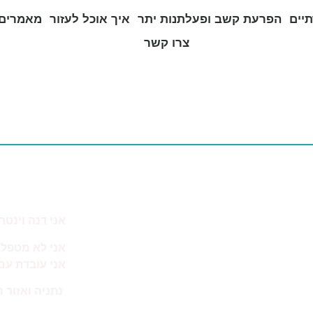
יים
הפרעת קשב ופעלתנות יתר
איך אוכל לעזור
מאמרים 
צרו קשר
מה באתר
אני דנה וינטר.
נעים להכיר
אני לא מטפל
על הפרעת קשב
אני עובדת עם 
על כישורים חברתיים
נתניה ואזור ה
הטיפולים שלי