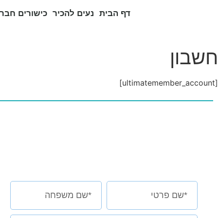
דף הבית
נעים להכיר
כישורים חברת
חשבון
[ultimatemember_account]
אצלי או אצלכם?
השאירו פרטים בטופס למטה
ובואו נראה יחד מה הילד שלכם באמת יכול