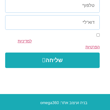
אני מסכימ/ה לקבל מדנה וינטר, הודעות/מיילים שיווקים
או פרסום על סדנאות ושירותים. ומסכים/ה
למדיניות
הפרטיות
שליחה
בניה ועיצוב אתר: omega360